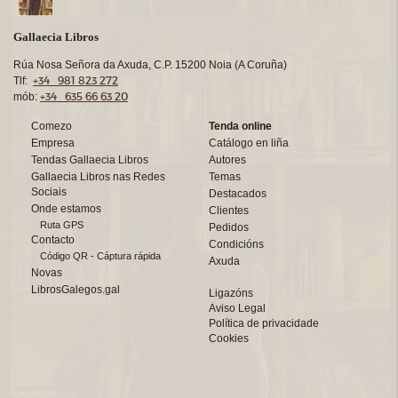
Gallaecia Libros
Rúa Nosa Señora da Axuda, C.P. 15200 Noia (A Coruña)
+34 981 823 272
Tlf:
+34 635 66 63 20
mób:
Comezo
Tenda online
Empresa
Catálogo en liña
Tendas Gallaecia Libros
Autores
Gallaecia Libros nas Redes
Temas
Sociais
Destacados
Onde estamos
Clientes
Ruta GPS
Pedidos
Contacto
Condicións
Código QR - Cáptura rápida
Axuda
Novas
LibrosGalegos.gal
Ligazóns
Aviso Legal
Política de privacidade
Cookies