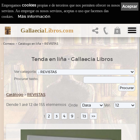
Empregamos
cookies
propias e de terceiros que nos permiten ofrecer os nosos
Aceptar
servizos. Ao empregar os nosos servizos, aceptas o uso que facemos das
Máis información
cookies.
Gallaecia
Libros.com
0
::
>
>
Comezo
Catálogo en liña
REVISTAS
Tenda en liña - Gallaecia Libros
Ver categoría:
Procurar texto:
Catálogo
>
REVISTAS
Dende 1 até 12 de 155 elementos
Orde
Ver:
2
3
4
9
13
>>
1
...