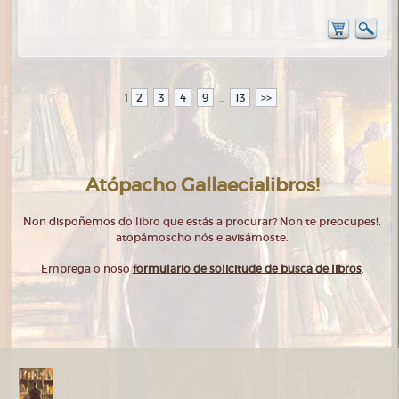
2
3
4
9
13
>>
1
...
Atópacho Gallaecialibros!
Non dispoñemos do libro que estás a procurar? Non te preocupes!,
atopámoscho nós e avisámoste.
Emprega o noso
formulario de solicitude de busca de libros
.