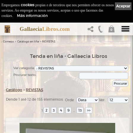
Empregamos
cookies
propias e de terceiros que nos permiten ofrecer os nosos
Aceptar
servizos. Ao empregar os nosos servizos, aceptas o uso que facemos das
Máis información
cookies.
Gallaecia
Libros.com
0
::
>
>
Comezo
Catálogo en liña
REVISTAS
Tenda en liña - Gallaecia Libros
Ver categoría:
Procurar texto:
Catálogo
>
REVISTAS
Dende 1 até 12 de 155 elementos
Orde
Ver:
2
3
4
9
13
>>
1
...