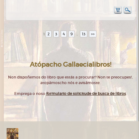
2
3
4
9
13
>>
1
...
Atópacho Gallaecialibros!
Non dispoñemos do libro que estás a procurar? Non te preocupes!,
atopámoscho nós e avisámoste.
Emprega o noso
formulario de solicitude de busca de libros
.