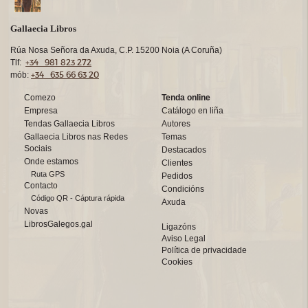
Gallaecia Libros
Rúa Nosa Señora da Axuda, C.P. 15200 Noia (A Coruña)
+34 981 823 272
Tlf:
+34 635 66 63 20
mób:
Comezo
Tenda online
Empresa
Catálogo en liña
Tendas Gallaecia Libros
Autores
Gallaecia Libros nas Redes
Temas
Sociais
Destacados
Onde estamos
Clientes
Ruta GPS
Pedidos
Contacto
Condicións
Código QR - Cáptura rápida
Axuda
Novas
LibrosGalegos.gal
Ligazóns
Aviso Legal
Política de privacidade
Cookies