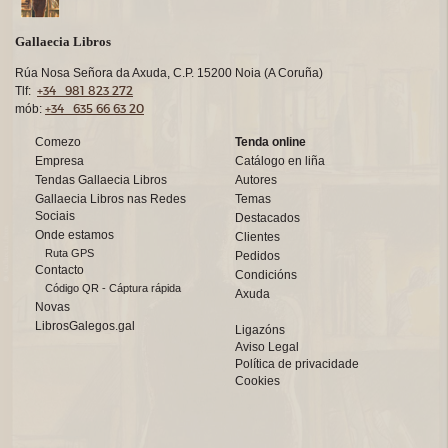
Gallaecia Libros
Rúa Nosa Señora da Axuda, C.P. 15200 Noia (A Coruña)
+34 981 823 272
Tlf:
+34 635 66 63 20
mób:
Comezo
Tenda online
Empresa
Catálogo en liña
Tendas Gallaecia Libros
Autores
Gallaecia Libros nas Redes
Temas
Sociais
Destacados
Onde estamos
Clientes
Ruta GPS
Pedidos
Contacto
Condicións
Código QR - Cáptura rápida
Axuda
Novas
LibrosGalegos.gal
Ligazóns
Aviso Legal
Política de privacidade
Cookies