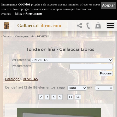
Empregamos
cookies
propias e de terceiros que nos permiten ofrecer os nosos
Aceptar
servizos. Ao empregar os nosos servizos, aceptas o uso que facemos das
Máis información
cookies.
Gallaecia
Libros.com
0
::
>
>
Comezo
Catálogo en liña
REVISTAS
Tenda en liña - Gallaecia Libros
Ver categoría:
Procurar texto:
Catálogo
>
REVISTAS
Dende 1 até 12 de 155 elementos
Orde
Ver:
2
3
4
9
13
>>
1
...