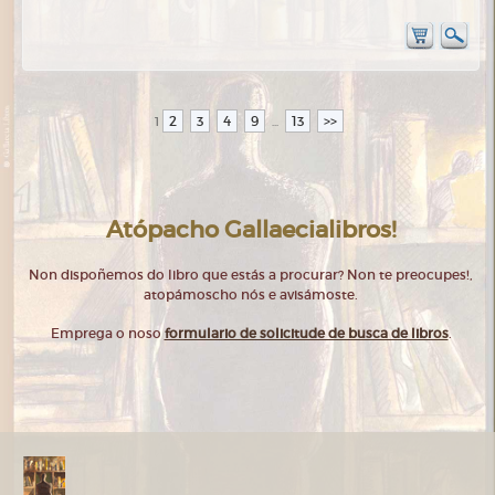
2
3
4
9
13
>>
1
...
Atópacho Gallaecialibros!
Non dispoñemos do libro que estás a procurar? Non te preocupes!,
atopámoscho nós e avisámoste.
Emprega o noso
formulario de solicitude de busca de libros
.