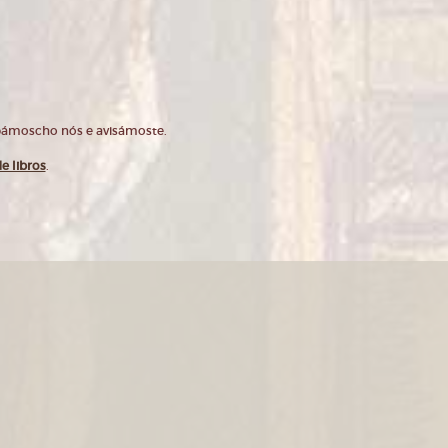
opámoscho nós e avisámoste.
e libros
.