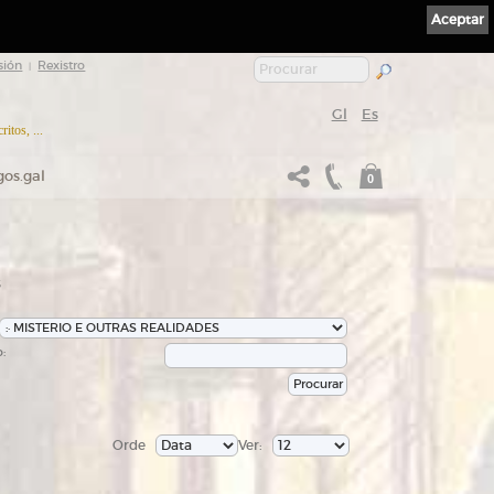
Aceptar
sión
Rexistro
|
Gl
Es
itos, ...
gos.gal
0
s
:
Orde
Ver: