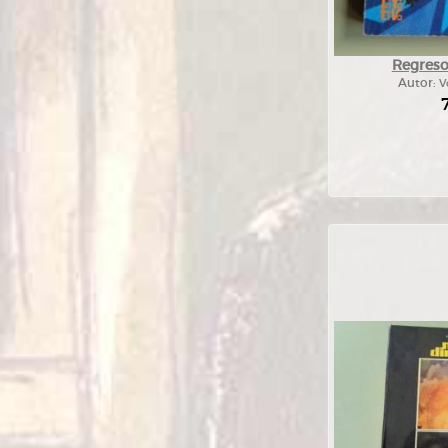
Regreso 
Autor:
V