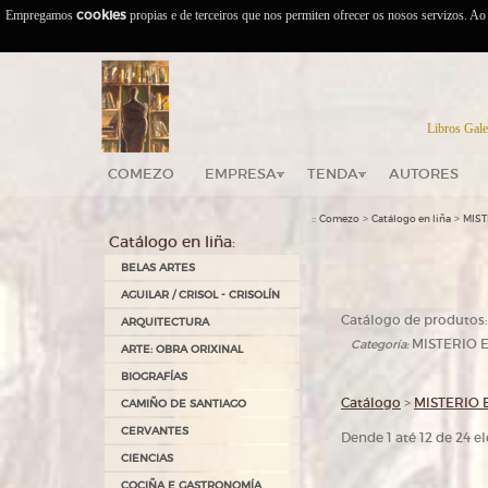
Empregamos
cookies
propias e de terceiros que nos permiten ofrecer os nosos servizos. A
Libros Gale
COMEZO
EMPRESA
TENDA
AUTORES
::
>
>
Comezo
Catálogo en liña
MIST
Catálogo en liña:
BELAS ARTES
AGUILAR / CRISOL - CRISOLÍN
Catálogo de produtos:
ARQUITECTURA
MISTERIO 
Categoría:
ARTE: OBRA ORIXINAL
BIOGRAFÍAS
Catálogo
>
MISTERIO 
CAMIÑO DE SANTIAGO
CERVANTES
Dende 1 até 12 de 24 
CIENCIAS
COCIÑA E GASTRONOMÍA