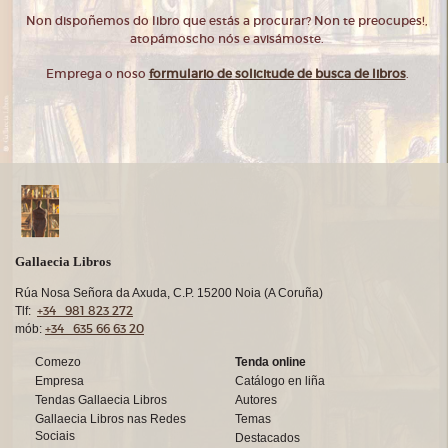
Non dispoñemos do libro que estás a procurar? Non te preocupes!,
atopámoscho nós e avisámoste.
Emprega o noso
formulario de solicitude de busca de libros
.
Gallaecia Libros
Rúa Nosa Señora da Axuda, C.P. 15200 Noia (A Coruña)
+34 981 823 272
Tlf:
+34 635 66 63 20
mób:
Comezo
Tenda online
Empresa
Catálogo en liña
Tendas Gallaecia Libros
Autores
Gallaecia Libros nas Redes
Temas
Sociais
Destacados