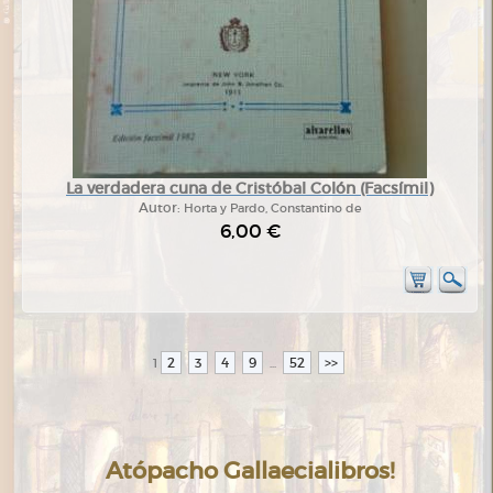
La verdadera cuna de Cristóbal Colón (Facsímil)
Autor:
Horta y Pardo, Constantino de
6,00 €
2
3
4
9
52
>>
1
...
Atópacho Gallaecialibros!