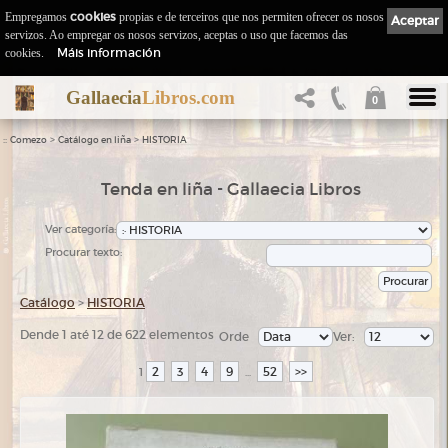
Empregamos
cookies
propias e de terceiros que nos permiten ofrecer os nosos
Aceptar
servizos. Ao empregar os nosos servizos, aceptas o uso que facemos das
Máis información
cookies.
Gallaecia
Libros.com
0
::
>
>
Comezo
Catálogo en liña
HISTORIA
Tenda en liña - Gallaecia Libros
Ver categoría:
Procurar texto:
Catálogo
>
HISTORIA
Dende 1 até 12 de 622 elementos
Orde
Ver:
2
3
4
9
52
>>
1
...