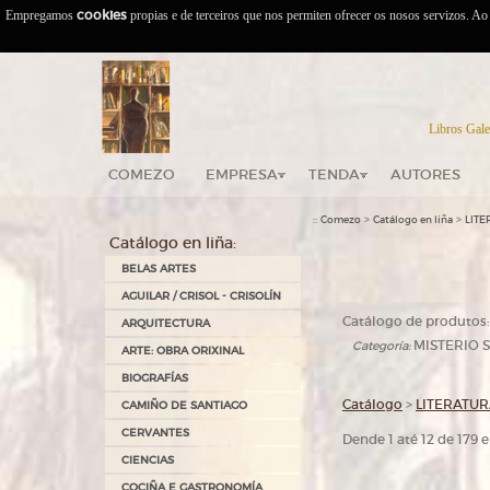
Empregamos
cookies
propias e de terceiros que nos permiten ofrecer os nosos servizos. A
Libros Gale
COMEZO
EMPRESA
TENDA
AUTORES
::
>
>
Comezo
Catálogo en liña
LIT
Catálogo en liña:
BELAS ARTES
AGUILAR / CRISOL - CRISOLÍN
Catálogo de produtos:
ARQUITECTURA
MISTERIO S
Categoría:
ARTE: OBRA ORIXINAL
BIOGRAFÍAS
Catálogo
>
LITERATU
CAMIÑO DE SANTIAGO
CERVANTES
Dende 1 até 12 de 179
CIENCIAS
COCIÑA E GASTRONOMÍA