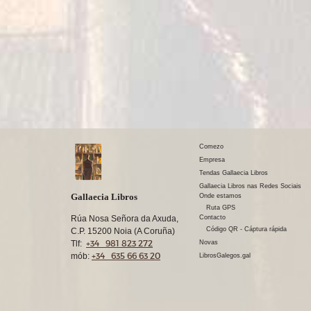
Comezo
Empresa
Tendas Gallaecia Libros
Gallaecia Libros nas Redes Sociais
Gallaecia Libros
Onde estamos
Ruta GPS
Rúa Nosa Señora da Axuda,
Contacto
Código QR - Cáptura rápida
C.P. 15200 Noia (A Coruña)
+34 981 823 272
Tlf:
Novas
+34 635 66 63 20
mób:
LibrosGalegos.gal