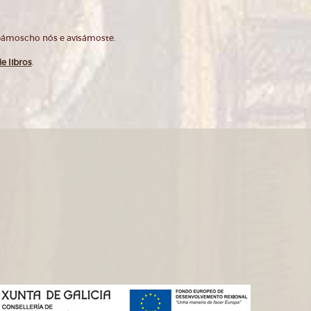
opámoscho nós e avisámoste.
e libros
.