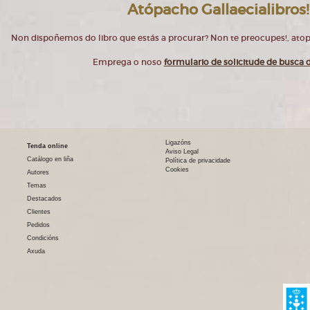
Atópacho Gallaecialibros!
Non dispoñemos do libro que estás a procurar? Non te preocupes!, at
Emprega o noso
formulario de solicitude de busca d
Ligazóns
Tenda online
Aviso Legal
Catálogo en liña
Política de privacidade
Cookies
Autores
Temas
Destacados
Clientes
Pedidos
Condicións
Axuda