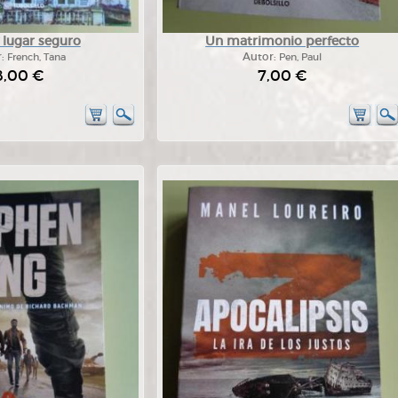
 lugar seguro
Un matrimonio perfecto
r:
French, Tana
Autor:
Pen, Paul
8,00 €
7,00 €