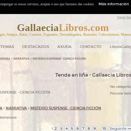
Máis información
o empregar os nosos servizos, aceptas o uso que facemos das cookies.
Inicio Se
Gallaecia
Libros.com
gos, Antigos, Raros, Curiosos, Esgotados, Descatalogados, Ilustrados, Coleccionismo, Manuscr
TEMAS
DESTACADOS
AXUDA
CONTACTO
LibrosGale
>
>
ERATURA
NARRATIVA
MISTERIO SUSPENSE - CIENCIA FICCIÓN
Tenda en liña - Gallaecia Libro
Ver categoría:
USPENSE - CIENCIA FICCIÓN
Procurar texto
RA
>
NARRATIVA
>
MISTERIO SUSPENSE - CIENCIA FICCIÓN
 elementos
2
3
4
5
6
7
8
9
15
Seguinte
>>
1
...