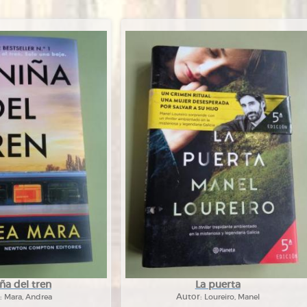
iña del tren
La puerta
:
Mara, Andrea
Autor:
Loureiro, Manel