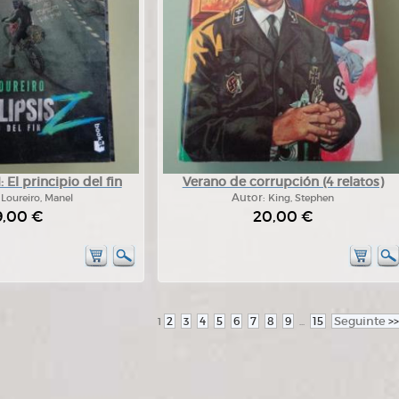
: El principio del fin
Verano de corrupción (4 relatos)
:
Loureiro, Manel
Autor:
King, Stephen
9,00 €
20,00 €
2
3
4
5
6
7
8
9
15
Seguinte
>>
1
...