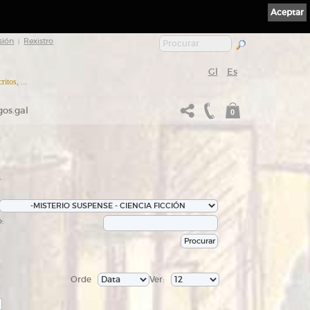
Aceptar
sión
Rexistro
|
Gl
Es
itos, ...
gos.gal
0
s
:
Orde
Ver: