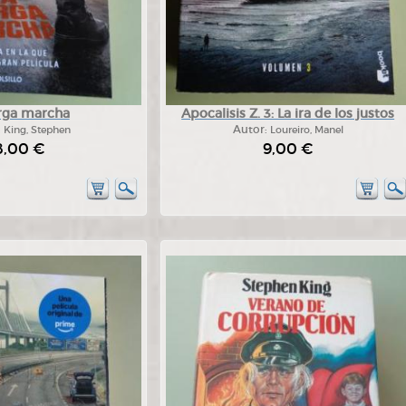
arga marcha
Apocalisis Z. 3: La ira de los justos
:
King, Stephen
Autor:
Loureiro, Manel
8,00 €
9,00 €