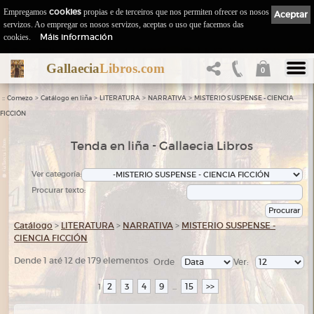
Empregamos
cookies
propias e de terceiros que nos permiten ofrecer os nosos
Aceptar
servizos. Ao empregar os nosos servizos, aceptas o uso que facemos das
Máis información
cookies.
Gallaecia
Libros.com
0
::
>
>
>
>
Comezo
Catálogo en liña
LITERATURA
NARRATIVA
MISTERIO SUSPENSE - CIENCIA
FICCIÓN
Tenda en liña - Gallaecia Libros
Ver categoría:
Procurar texto:
Catálogo
>
LITERATURA
>
NARRATIVA
>
MISTERIO SUSPENSE -
CIENCIA FICCIÓN
Dende 1 até 12 de 179 elementos
Orde
Ver:
2
3
4
9
15
>>
1
...