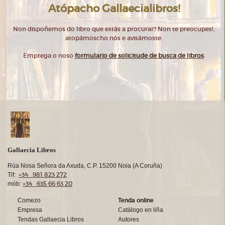
Atópacho Gallaecialibros!
Non dispoñemos do libro que estás a procurar? Non te preocupes!,
atopámoscho nós e avisámoste.
Emprega o noso
formulario de solicitude de busca de libros
.
Gallaecia Libros
Rúa Nosa Señora da Axuda, C.P. 15200 Noia (A Coruña)
+34 981 823 272
Tlf:
+34 635 66 63 20
mób:
Comezo
Tenda online
Empresa
Catálogo en liña
Tendas Gallaecia Libros
Autores