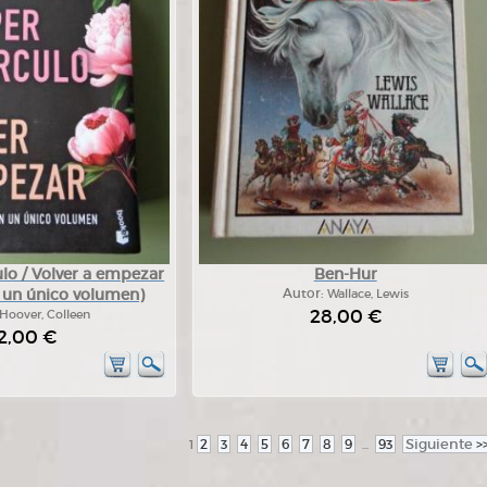
lo / Volver a empezar
Ben-Hur
n un único volumen)
Autor:
Wallace, Lewis
28,00 €
Hoover, Colleen
2,00 €
2
3
4
5
6
7
8
9
93
Siguiente
>
1
...