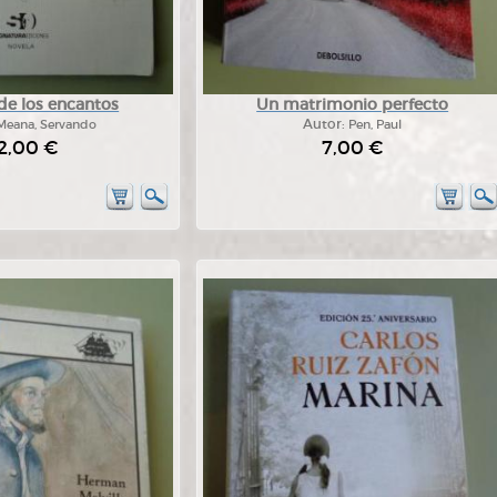
 de los encantos
Un matrimonio perfecto
Meana, Servando
Autor:
Pen, Paul
2,00 €
7,00 €