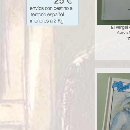
El vergel
Autor:
1