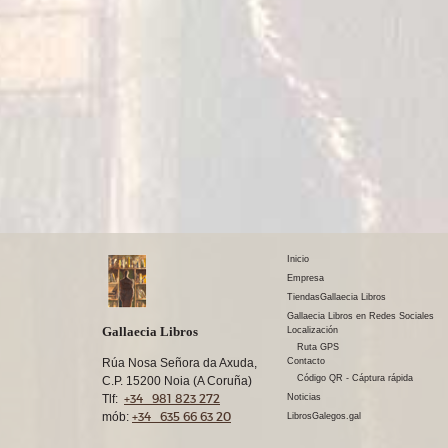
Inicio
Empresa
TiendasGallaecia Libros
Gallaecia Libros en Redes Sociales
Gallaecia Libros
Localización
Ruta GPS
Rúa Nosa Señora da Axuda,
Contacto
Código QR - Cáptura rápida
C.P. 15200 Noia (A Coruña)
+34 981 823 272
Tlf:
Noticias
+34 635 66 63 20
mób:
LibrosGalegos.gal