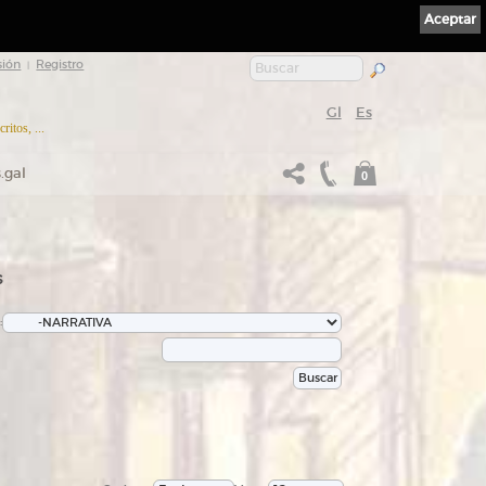
Aceptar
sión
Registro
|
Gl
Es
itos, ...
.gal
0
s
: