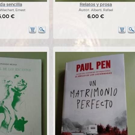
ida sencilla
Relatos y prosa
Wiechert, Ernest
Autor:
Alberti, Rafael
6,00 €
6,00 €