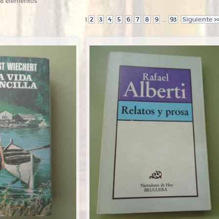
108 elementos
2
3
4
5
6
7
8
9
93
Siguiente
>
1
...