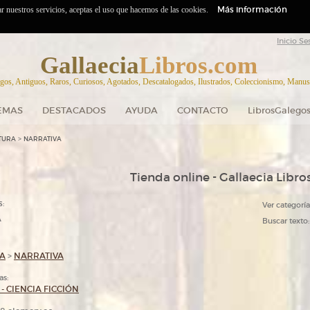
Más información
zar nuestros servicios, aceptas el uso que hacemos de las cookies.
Inicio Se
Gallaecia
Libros.com
gos, Antiguos, Raros, Curiosos, Agotados, Descatalogados, Ilustrados, Coleccionismo, Manuscr
EMAS
DESTACADOS
AYUDA
CONTACTO
LibrosGalegos
>
TURA
NARRATIVA
Tienda online - Gallaecia Libro
s:
Ver categoría
A
Buscar texto:
RA
>
NARRATIVA
as:
- CIENCIA FICCIÓN