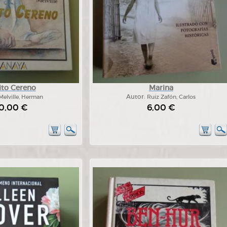
ito Cereno
Marina
Melville, Herman
Autor:
Ruiz Zafón, Carlos
0,00 €
6,00 €