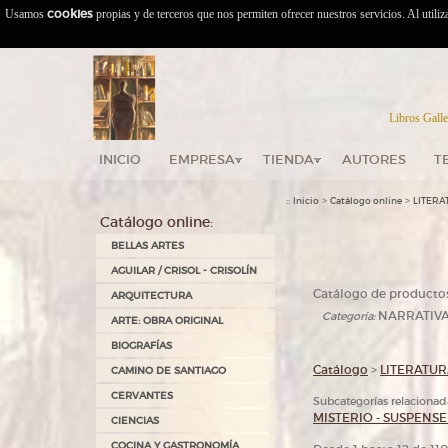
Usamos
cookies
propias y de terceros que nos permiten ofrecer nuestros servicios. Al utili
Libros Galle
INICIO
EMPRESA
TIENDA
AUTORES
T
::
>
>
Inicio
Catálogo online
LITERA
Catálogo online:
BELLAS ARTES
AGUILAR / CRISOL - CRISOLÍN
Catálogo de producto
ARQUITECTURA
NARRATIV
Categoría:
ARTE: OBRA ORIGINAL
BIOGRAFÍAS
Catálogo
>
LITERATU
CAMINO DE SANTIAGO
CERVANTES
Subcategorías relacionad
MISTERIO - SUSPENSE 
CIENCIAS
COCINA Y GASTRONOMÍA