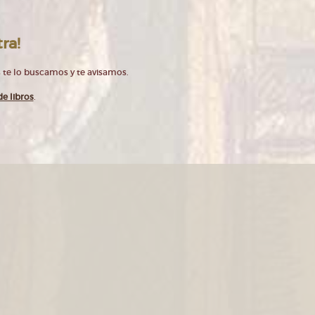
ra!
 te lo buscamos y te avisamos.
e libros
.