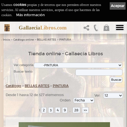
Usamos
cookies
propias y de terceros que nos permiten ofrecer nuestros
Aceptar
servicios. Al utilizar nuestros servicios, aceptas el uso que hacemos de las
Más información
cookies.
Gallaecia
Libros.com
0
::
>
>
>
Inicio
Catálogo online
BELLAS ARTES
PINTURA
Tienda online - Gallaecia Libros
Ver categoría:
Buscar texto:
Catálogo
>
BELLAS ARTES
>
PINTURA
Desde 1 hasta 12 de 327 elementos
Ver:
Orden
2
3
4
9
28
>>
1
...