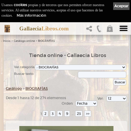
Usamos
cookies
propias y de terceros que nos permiten ofrecer nuestros
Aceptar
servicios. Al utilizar nuestros servicios, aceptas el uso que hacemos de las
Más información
cookies.
Gallaecia
Libros.com
0
::
>
>
Inicio
Catálogo online
BIOGRAFÍAS
Tienda online - Gallaecia Libros
Ver categoría:
Buscar texto:
Catálogo
>
BIOGRAFÍAS
Desde 1 hasta 12 de 274 elementos
Ver:
Orden
2
3
4
9
23
>>
1
...