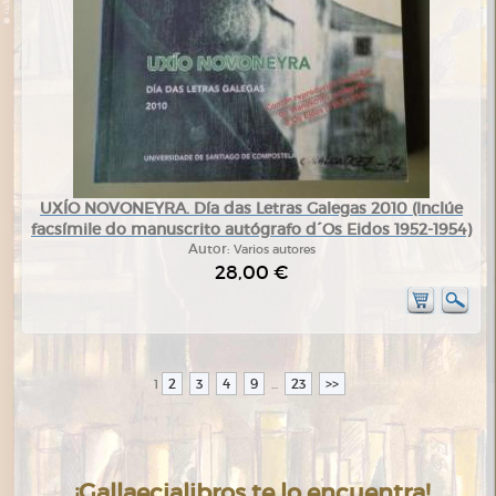
UXÍO NOVONEYRA. Día das Letras Galegas 2010 (Inclúe
facsímile do manuscrito autógrafo d´Os Eidos 1952-1954)
Autor:
Varios autores
28,00 €
2
3
4
9
23
>>
1
...
¡Gallaecialibros te lo encuentra!