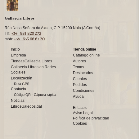
Gallaecia Libros
Rúa Nosa Señora da Axuda, C.P. 15200 Noia (A Coruña)
+34 981 823 272
Tlf:
+34 635 66 63 20
mób:
Inicio
Tienda online
Empresa
Catálogo online
TiendasGallaecia Libros
Autores
Gallaecia Libros en Redes
Temas
Sociales
Destacados
Localización
Clientes
Ruta GPS
Pedidos
Contacto
Condiciones
Código QR - Cáptura rápida
Ayuda
Noticias
LibrosGalegos.gal
Enlaces
Aviso Legal
Política de privacidad
Cookies