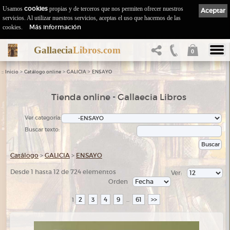
Usamos
cookies
propias y de terceros que nos permiten ofrecer nuestros
Aceptar
servicios. Al utilizar nuestros servicios, aceptas el uso que hacemos de las
Más información
cookies.
Gallaecia
Libros.com
0
::
>
>
>
Inicio
Catálogo online
GALICIA
ENSAYO
Tienda online - Gallaecia Libros
Ver categoría:
Buscar texto:
Catálogo
>
GALICIA
>
ENSAYO
Desde 1 hasta 12 de 724 elementos
Ver:
Orden
2
3
4
9
61
>>
1
...