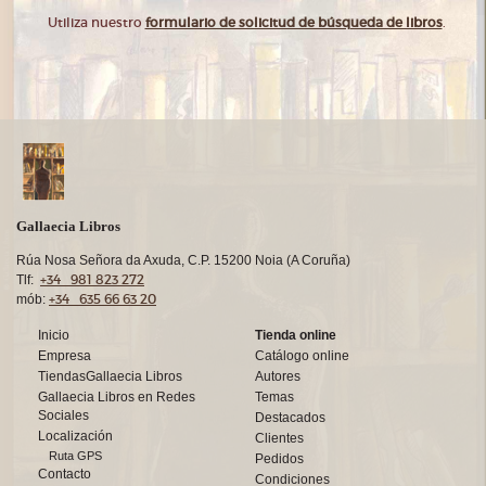
Utiliza nuestro
formulario de solicitud de búsqueda de libros
.
Gallaecia Libros
Rúa Nosa Señora da Axuda, C.P. 15200 Noia (A Coruña)
+34 981 823 272
Tlf:
+34 635 66 63 20
mób:
Inicio
Tienda online
Empresa
Catálogo online
TiendasGallaecia Libros
Autores
Gallaecia Libros en Redes
Temas
Sociales
Destacados
Localización
Clientes
Ruta GPS
Pedidos
Contacto
Condiciones