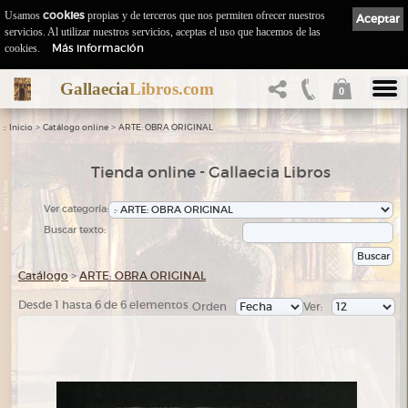
Usamos
cookies
propias y de terceros que nos permiten ofrecer nuestros
Aceptar
servicios. Al utilizar nuestros servicios, aceptas el uso que hacemos de las
Más información
cookies.
Gallaecia
Libros.com
0
::
>
>
Inicio
Catálogo online
ARTE: OBRA ORIGINAL
Tienda online - Gallaecia Libros
Ver categoría:
Buscar texto:
Catálogo
>
ARTE: OBRA ORIGINAL
Desde 1 hasta 6 de 6 elementos
Orden
Ver: