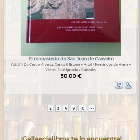
El monasterio de San Juan de Caaveiro
Autor:
De Castro Álvarez, Carlos (HIstoria y Arte) / Fernández de Viana y
Vieites, José Ignacio / González
50,00 €
2
3
4
9
10
>>
1
¡Gallaecialibros te lo encuentra!