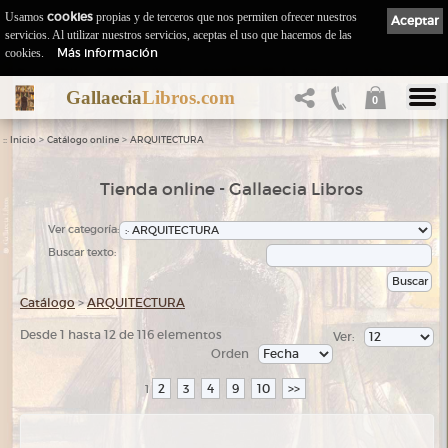
Usamos
cookies
propias y de terceros que nos permiten ofrecer nuestros
Aceptar
servicios. Al utilizar nuestros servicios, aceptas el uso que hacemos de las
Más información
cookies.
Gallaecia
Libros.com
0
::
>
>
Inicio
Catálogo online
ARQUITECTURA
Tienda online - Gallaecia Libros
Ver categoría:
Buscar texto:
Catálogo
>
ARQUITECTURA
Desde 1 hasta 12 de 116 elementos
Ver:
Orden
2
3
4
9
10
>>
1