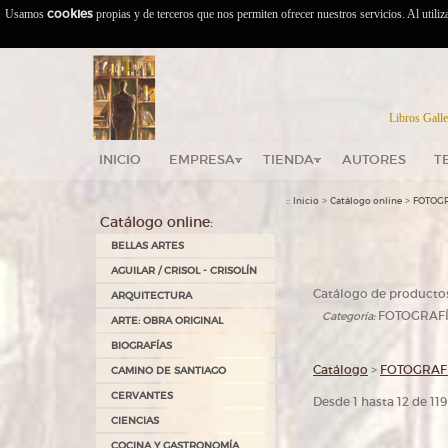
Usamos
cookies
propias y de terceros que nos permiten ofrecer nuestros servicios. Al utili
Libros Galle
INICIO
EMPRESA
TIENDA
AUTORES
T
::
>
>
Inicio
Catálogo online
FOTOGR
Catálogo online:
BELLAS ARTES
AGUILAR / CRISOL - CRISOLÍN
Catálogo de producto
ARQUITECTURA
FOTOGRAFÍ
Categoría:
ARTE: OBRA ORIGINAL
BIOGRAFÍAS
Catálogo
>
FOTOGRAFÍ
CAMINO DE SANTIAGO
CERVANTES
Desde 1 hasta 12 de 11
CIENCIAS
COCINA Y GASTRONOMÍA