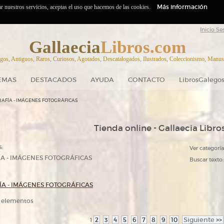
Más información
zar nuestros servicios, aceptas el uso que hacemos de las cookies.
Inicio Se
Gallaecia
Libros.com
gos, Antiguos, Raros, Curiosos, Agotados, Descatalogados, Ilustrados, Coleccionismo, Manuscr
EMAS
DESTACADOS
AYUDA
CONTACTO
LibrosGalegos
AFÍA - IMÁGENES FOTOGRÁFICAS
Tienda online - Gallaecia Libro
s:
Ver categoría
A - IMÁGENES FOTOGRÁFICAS
Buscar texto:
A - IMÁGENES FOTOGRÁFICAS
9 elementos
2
3
4
5
6
7
8
9
10
Siguiente
>>
1