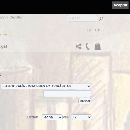
Aceptar
sión
Registro
|
Gl
Es
itos, ...
.gal
0
s
:
Orden
Ver: