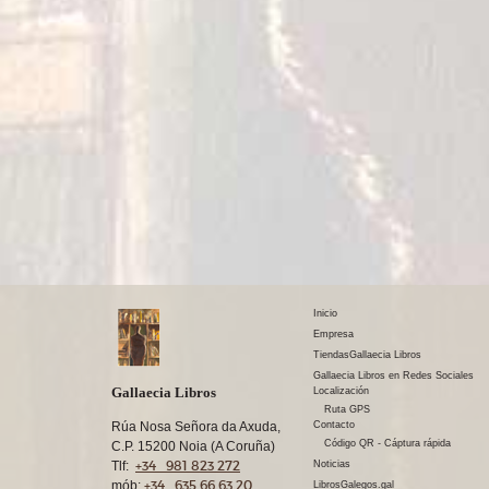
Inicio
Empresa
TiendasGallaecia Libros
Gallaecia Libros en Redes Sociales
Gallaecia Libros
Localización
Ruta GPS
Rúa Nosa Señora da Axuda,
Contacto
Código QR - Cáptura rápida
C.P. 15200 Noia (A Coruña)
+34 981 823 272
Tlf:
Noticias
+34 635 66 63 20
mób:
LibrosGalegos.gal