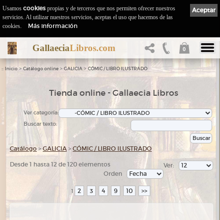
Usamos
cookies
propias y de terceros que nos permiten ofrecer nuestros
Aceptar
servicios. Al utilizar nuestros servicios, aceptas el uso que hacemos de las
Más información
cookies.
Gallaecia
Libros.com
0
::
>
>
>
Inicio
Catálogo online
GALICIA
CÓMIC / LIBRO ILUSTRADO
Tienda online - Gallaecia Libros
Ver categoría:
Buscar texto:
Catálogo
>
GALICIA
>
CÓMIC / LIBRO ILUSTRADO
Desde 1 hasta 12 de 120 elementos
Ver:
Orden
2
3
4
9
10
>>
1