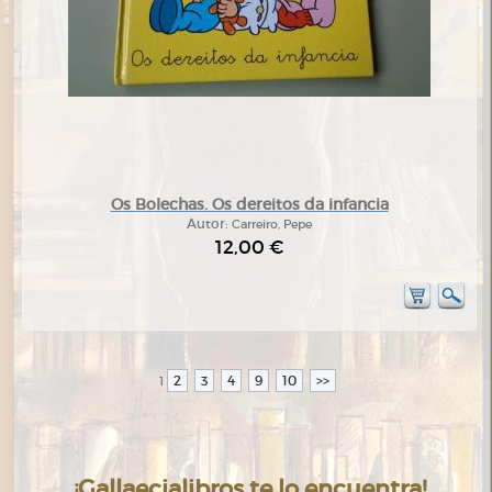
Os Bolechas. Os dereitos da infancia
Autor:
Carreiro, Pepe
12,00 €
2
3
4
9
10
>>
1
¡Gallaecialibros te lo encuentra!