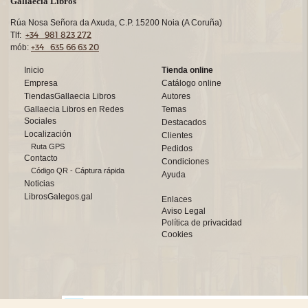
Gallaecia Libros
Rúa Nosa Señora da Axuda, C.P. 15200 Noia (A Coruña)
+34 981 823 272
Tlf:
+34 635 66 63 20
mób:
Inicio
Tienda online
Empresa
Catálogo online
TiendasGallaecia Libros
Autores
Gallaecia Libros en Redes
Temas
Sociales
Destacados
Localización
Clientes
Ruta GPS
Pedidos
Contacto
Condiciones
Código QR - Cáptura rápida
Ayuda
Noticias
LibrosGalegos.gal
Enlaces
Aviso Legal
Política de privacidad
Cookies