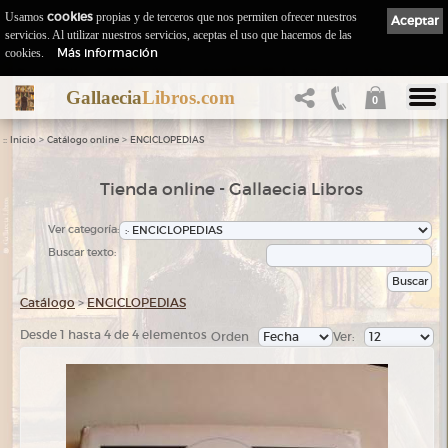
Usamos
cookies
propias y de terceros que nos permiten ofrecer nuestros
Aceptar
servicios. Al utilizar nuestros servicios, aceptas el uso que hacemos de las
Más información
cookies.
Gallaecia
Libros.com
0
::
>
>
Inicio
Catálogo online
ENCICLOPEDIAS
Tienda online - Gallaecia Libros
Ver categoría:
Buscar texto:
Catálogo
>
ENCICLOPEDIAS
Desde 1 hasta 4 de 4 elementos
Orden
Ver: