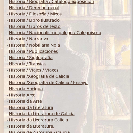
Historia / Biografía / Catálogo exposición
-
Historia / Derecho penal
-
Historia / Filosofía / Mitos
-
Historia / Libro ilustrado
-
Historia / Libros de texto
-
Historia / Nacionalismo galego / Galeguismo
-
Historia / Narrativa
-
Historia / Nobiliaria Noia
-
Historia / Publicaciones
-
Historia / Sigilografía
-
Historia / Tranvías
-
Historia / Viajes / Viaxes
-
Historia /Xeografía de Galicia
-
Historia /Xeografía de Galicia / Ensayo
-
Historia Antigua
-
Historia Arte
-
Historia da Arte
-
Historia da Literatura
-
Historia da Literatura de Galicia
-
Historia da Literatura Galicia
-
Historia da Literatura.
-
Historia de A Coruña - Galicia
-