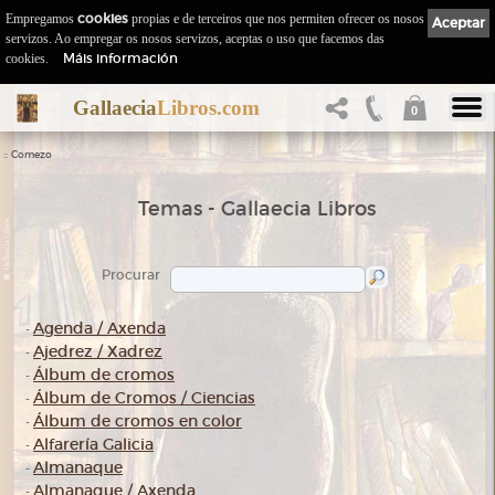
Empregamos
cookies
propias e de terceiros que nos permiten ofrecer os nosos
Aceptar
servizos. Ao empregar os nosos servizos, aceptas o uso que facemos das
Máis información
cookies.
Gallaecia
Libros.com
0
::
Comezo
Temas - Gallaecia Libros
Procurar
Agenda / Axenda
-
Ajedrez / Xadrez
-
Álbum de cromos
-
Álbum de Cromos / Ciencias
-
Álbum de cromos en color
-
Alfarería Galicia
-
Almanaque
-
Almanaque / Axenda
-