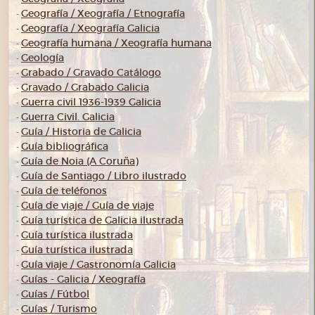
Geografía / Xeografía / Etnografía
-
Geografía / Xeografía Galicia
-
Geografía humana / Xeografía humana
-
Geología
-
Grabado / Gravado Catálogo
-
Gravado / Grabado Galicia
-
Guerra civil 1936-1939 Galicia
-
Guerra Civil. Galicia
-
Guía / Historia de Galicia
-
Guía bibliográfica
-
Guía de Noia (A Coruña)
-
Guía de Santiago / Libro ilustrado
-
Guía de teléfonos
-
Guía de viaje / Guía de viaje
-
Guía turística de Galicia ilustrada
-
Guía turística ilustrada
-
Guía turística ilustrada
-
Guía viaje / Gastronomía Galicia
-
Guías - Galicia / Xeografía
-
Guías / Fútbol
-
Guías / Turismo
-