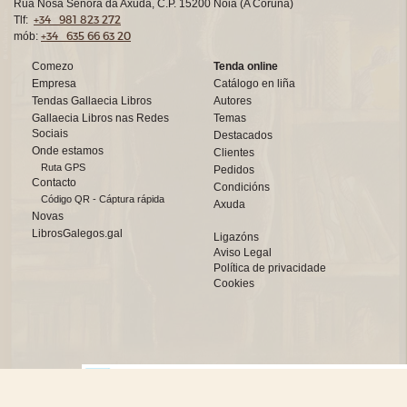
Rúa Nosa Señora da Axuda, C.P. 15200 Noia (A Coruña)
+34 981 823 272
Tlf:
+34 635 66 63 20
mób:
Comezo
Tenda online
Empresa
Catálogo en liña
Tendas Gallaecia Libros
Autores
Gallaecia Libros nas Redes
Temas
Sociais
Destacados
Onde estamos
Clientes
Ruta GPS
Pedidos
Contacto
Condicións
Código QR - Cáptura rápida
Axuda
Novas
LibrosGalegos.gal
Ligazóns
Aviso Legal
Política de privacidade
Cookies