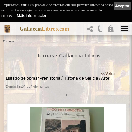
Empregamos
cookies
propias e de terceiros que nos permiten ofrecer os nosos
Aceptar
servizos. Ao empregar os nosos servizos, aceptas o uso que facemos das
Máis información
cookies.
Gallaecia
Libros.com
0
::
Comezo
Temas - Gallaecia Libros
<< Voltar
Listado de obras "Prehistoria / Historia de Galicia / Arte":
Dende 1 até 1 de 1 elementos
1