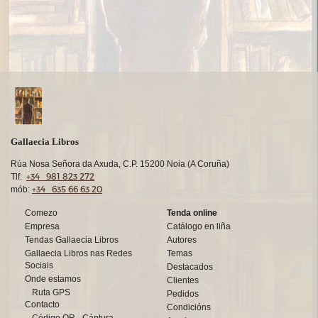
Gallaecia Libros
Rúa Nosa Señora da Axuda, C.P. 15200 Noia (A Coruña)
+34 981 823 272
Tlf:
+34 635 66 63 20
mób:
Comezo
Tenda online
Empresa
Catálogo en liña
Tendas Gallaecia Libros
Autores
Gallaecia Libros nas Redes
Temas
Sociais
Destacados
Onde estamos
Clientes
Ruta GPS
Pedidos
Contacto
Condicións