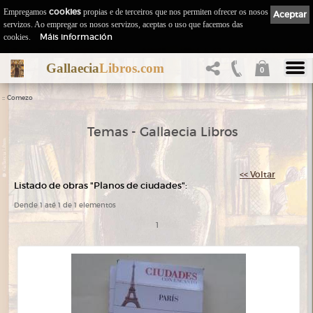
Empregamos
cookies
propias e de terceiros que nos permiten ofrecer os nosos
Aceptar
servizos. Ao empregar os nosos servizos, aceptas o uso que facemos das
Máis información
cookies.
Gallaecia
Libros.com
0
::
Comezo
Temas - Gallaecia Libros
<< Voltar
Listado de obras "Planos de ciudades":
Dende 1 até 1 de 1 elementos
1