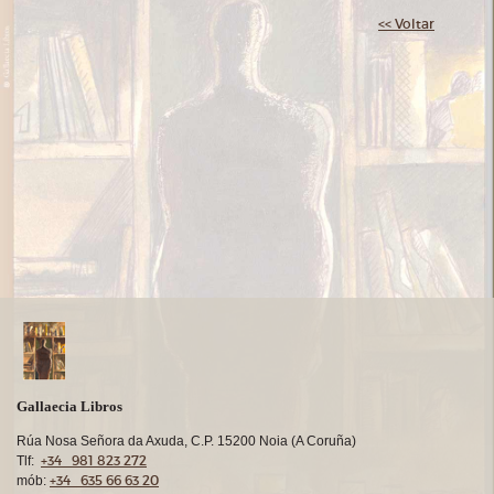
<< Voltar
Gallaecia Libros
Rúa Nosa Señora da Axuda, C.P. 15200 Noia (A Coruña)
+34 981 823 272
Tlf:
+34 635 66 63 20
mób: