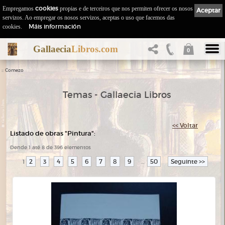
Empregamos
cookies
propias e de terceiros que nos permiten ofrecer os nosos
Aceptar
servizos. Ao empregar os nosos servizos, aceptas o uso que facemos das
Máis información
cookies.
Gallaecia
Libros.com
0
::
Comezo
Temas - Gallaecia Libros
<< Voltar
Listado de obras "Pintura":
Dende 1 até 8 de 396 elementos
2
3
4
5
6
7
8
9
50
Seguinte >>
1
...