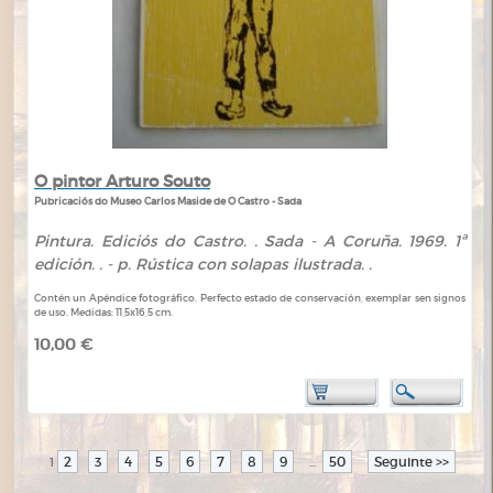
O pintor Arturo Souto
Pubricaciós do Museo Carlos Maside de O Castro - Sada
Pintura. Ediciós do Castro. . Sada - A Coruña. 1969. 1ª
edición. . - p. Rústica con solapas ilustrada. .
Contén un Apéndice fotográfico. Perfecto estado de conservación, exemplar sen signos
de uso. Medidas: 11,5x16,5 cm.
10,00 €
2
3
4
5
6
7
8
9
50
Seguinte >>
1
...