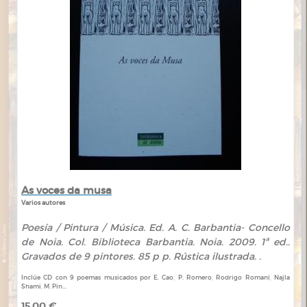
As voces da musa
Varios autores
Poesía / Pintura / Música. Ed. A. C. Barbantia- Concello
de Noia. Col. Biblioteca Barbantia. Noia. 2009. 1ª ed..
Gravados de 9 pintores. 85 p p. Rústica ilustrada. .
Inclúe CD con 9 poemas musicados por E. Cao, P. Romero, Rodrigo Romaní, Najla
Shami, M. Pin...
15,00 €