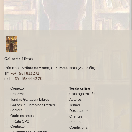
Gallaecia Libros
Rúa Nosa Señora da Axuda, C.P. 15200 Noia (A Coruña)
+34 981 823 272
Tlf:
+34 635 66 63 20
mób:
Comezo
Tenda online
Empresa
Catálogo en liña
Tendas Gallaecia Libros
Autores
Gallaecia Libros nas Redes
Temas
Sociais
Destacados
Onde estamos
Clientes
Ruta GPS
Pedidos
Contacto
Condicións