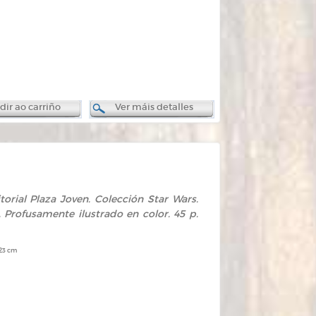
ir ao carriño
Ver máis detalles
itorial Plaza Joven. Colección Star Wars.
. Profusamente ilustrado en color. 45 p.
 23 cm