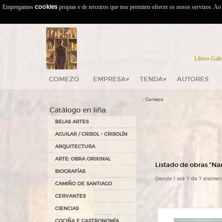
Empregamos
cookies
propias e de terceiros que nos permiten ofrecer os nosos servizos. A
Libros Gale
COMEZO
EMPRESA
TENDA
AUTORES
::
Comezo
Catálogo en liña:
BELAS ARTES
AGUILAR / CRISOL - CRISOLÍN
ARQUITECTURA
ARTE: OBRA ORIXINAL
Listado de obras "Narr
BIOGRAFÍAS
Dende 1 até 7 de 7 elemen
CAMIÑO DE SANTIAGO
CERVANTES
CIENCIAS
COCIÑA E GASTRONOMÍA