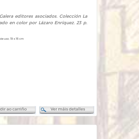
a Galera editores asociados. Colección La
trado en color por Lázaro Enríquez. 23 p.
e uso. 19 x 16 cm
ir ao carriño
Ver máis detalles