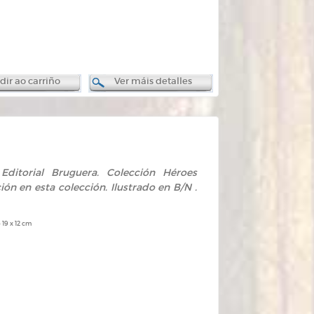
ir ao carriño
Ver máis detalles
. Editorial Bruguera. Colección Héroes
ción en esta colección. Ilustrado en B/N .
 19 x 12 cm