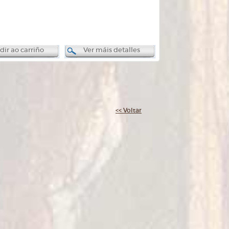
ir ao carriño
Ver máis detalles
<< Voltar