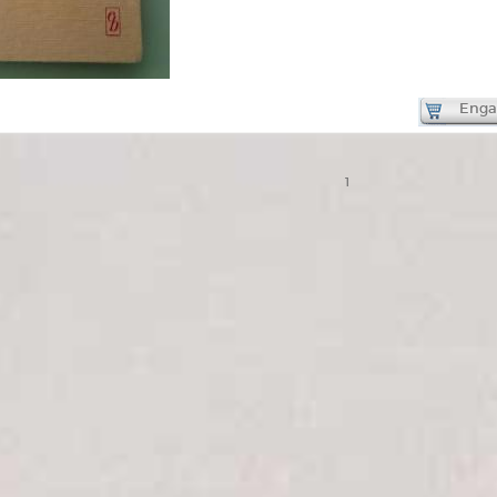
Engad
1