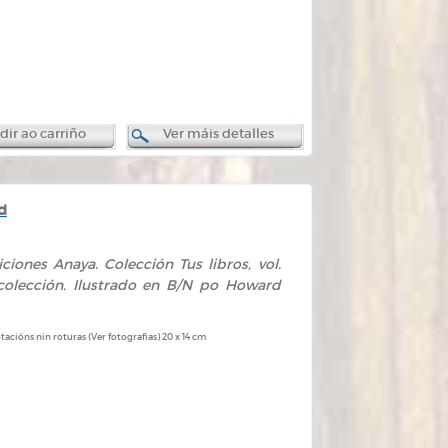
ir ao carriño
Ver máis detalles
d
iciones Anaya. Colección Tus libros, vol.
 colección. Ilustrado en B/N po Howard
acións nin roturas (Ver fotografías) 20 x 14 cm