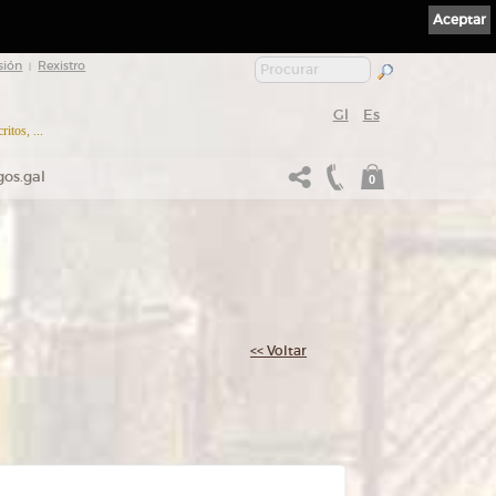
Aceptar
sión
Rexistro
|
Gl
Es
itos, ...
gos.gal
0
<< Voltar