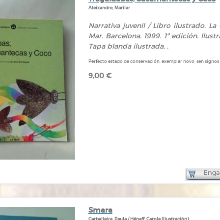
Aleixandre, Marilar
Narrativa juvenil / Libro ilustrado. L
Mar. Barcelona. 1999. 1ª edición. Ilus
Tapa blanda ilustrada. .
Perfecto estado de conservación, exemplar novo, sen signos d
9,00 €
Engad
Smara
Carballeira, Paula / Hénaff, Carole (Ilustración)