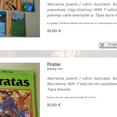
Narrativa juvenil / Libro ilustrado. 
populares. Vigo (Galicia). 1999. 1ª edi
páxinas cada exemplar p. Tapa dura ilu
En galego. Perfecto estado de conservación, exemplares novo
35,00 €
Engad
Piratas
Brading, Tilla
Narrativa juvenil / Libro ilustrado. E
Barcelona. 1981. 1ª edición en castella
Tapa blanda. .
Signos de uso, páxinas amarelas 28 x 21 cm
10,00 €