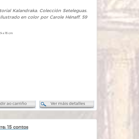
itorial Kalandraka. Colección Seteleguas.
 Ilustrado en color por Carole Hénaff. 59
24 x 16 cm
ir ao carriño
Ver máis detalles
ra: 15 contos