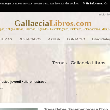
Máis información
o empregar os nosos servizos, aceptas o uso que facemos das cookies.
Inicio Se
Gallaecia
Libros.com
gos, Antigos, Raros, Curiosos, Esgotados, Descatalogados, Ilustrados, Coleccionismo, Manuscr
TEMAS
DESTACADOS
AXUDA
CONTACTO
LibrosGale
Temas - Gallaecia Libros
ativa juvenil / Libro ilustrado":
tos
1
Tragaldabas, Sacamantecas y Coco