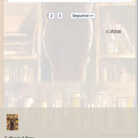
2
3
Seguinte >>
1
<< Voltar
Gallaecia Libros