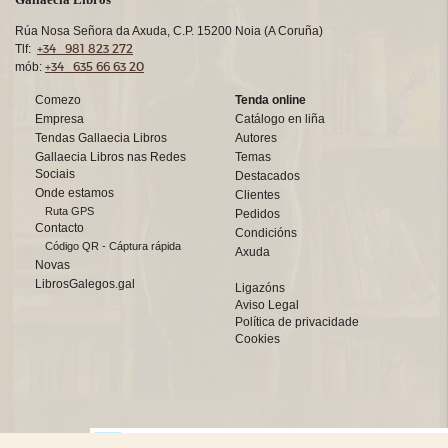
Rúa Nosa Señora da Axuda, C.P. 15200 Noia (A Coruña)
+34 981 823 272
Tlf:
+34 635 66 63 20
mób:
Comezo
Tenda online
Empresa
Catálogo en liña
Tendas Gallaecia Libros
Autores
Gallaecia Libros nas Redes
Temas
Sociais
Destacados
Onde estamos
Clientes
Ruta GPS
Pedidos
Contacto
Condicións
Código QR - Cáptura rápida
Axuda
Novas
LibrosGalegos.gal
Ligazóns
Aviso Legal
Política de privacidade
Cookies