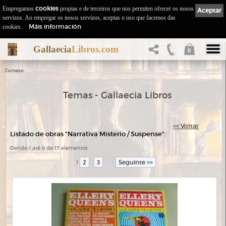
Empregamos
cookies
propias e de terceiros que nos permiten ofrecer os nosos
Aceptar
servizos. Ao empregar os nosos servizos, aceptas o uso que facemos das
Máis información
cookies.
Gallaecia
Libros.com
0
::
Comezo
Temas - Gallaecia Libros
<< Voltar
Listado de obras "Narrativa Misterio / Suspense":
Dende 1 até 8 de 17 elementos
2
3
Seguinte >>
1