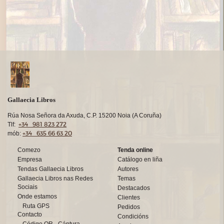
Gallaecia Libros
Rúa Nosa Señora da Axuda, C.P. 15200 Noia (A Coruña)
+34 981 823 272
Tlf:
+34 635 66 63 20
mób:
Comezo
Tenda online
Empresa
Catálogo en liña
Tendas Gallaecia Libros
Autores
Gallaecia Libros nas Redes
Temas
Sociais
Destacados
Onde estamos
Clientes
Ruta GPS
Pedidos
Contacto
Condicións