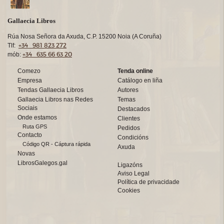
Gallaecia Libros
Rúa Nosa Señora da Axuda, C.P. 15200 Noia (A Coruña)
+34 981 823 272
Tlf:
+34 635 66 63 20
mób:
Comezo
Tenda online
Empresa
Catálogo en liña
Tendas Gallaecia Libros
Autores
Gallaecia Libros nas Redes
Temas
Sociais
Destacados
Onde estamos
Clientes
Ruta GPS
Pedidos
Contacto
Condicións
Código QR - Cáptura rápida
Axuda
Novas
LibrosGalegos.gal
Ligazóns
Aviso Legal
Política de privacidade
Cookies