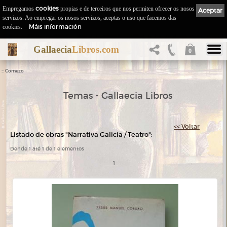
Empregamos
cookies
propias e de terceiros que nos permiten ofrecer os nosos
Aceptar
servizos. Ao empregar os nosos servizos, aceptas o uso que facemos das
Máis información
cookies.
Gallaecia
Libros.com
0
::
Comezo
Temas - Gallaecia Libros
<< Voltar
Listado de obras "Narrativa Galicia / Teatro":
Dende 1 até 1 de 1 elementos
1