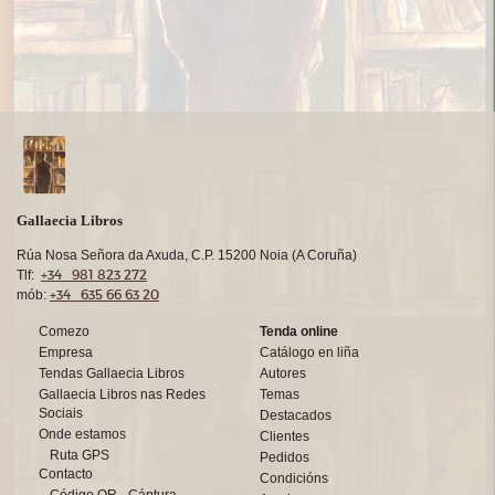
Gallaecia Libros
Rúa Nosa Señora da Axuda, C.P. 15200 Noia (A Coruña)
+34 981 823 272
Tlf:
+34 635 66 63 20
mób:
Comezo
Tenda online
Empresa
Catálogo en liña
Tendas Gallaecia Libros
Autores
Gallaecia Libros nas Redes
Temas
Sociais
Destacados
Onde estamos
Clientes
Ruta GPS
Pedidos
Contacto
Condicións