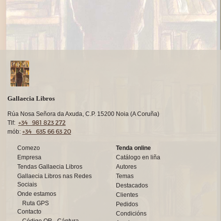
Gallaecia Libros
Rúa Nosa Señora da Axuda, C.P. 15200 Noia (A Coruña)
+34 981 823 272
Tlf:
+34 635 66 63 20
mób:
Comezo
Tenda online
Empresa
Catálogo en liña
Tendas Gallaecia Libros
Autores
Gallaecia Libros nas Redes
Temas
Sociais
Destacados
Onde estamos
Clientes
Ruta GPS
Pedidos
Contacto
Condicións