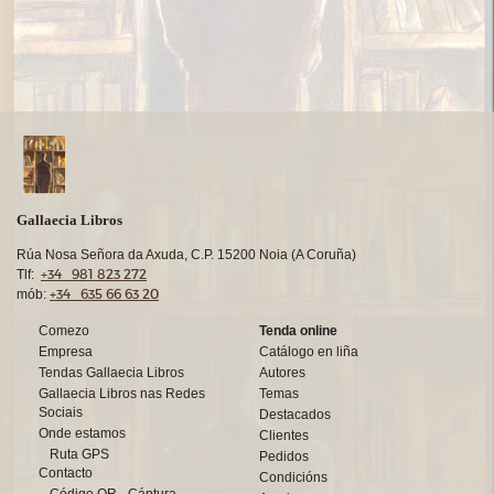
Gallaecia Libros
Rúa Nosa Señora da Axuda, C.P. 15200 Noia (A Coruña)
+34 981 823 272
Tlf:
+34 635 66 63 20
mób:
Comezo
Tenda online
Empresa
Catálogo en liña
Tendas Gallaecia Libros
Autores
Gallaecia Libros nas Redes
Temas
Sociais
Destacados
Onde estamos
Clientes
Ruta GPS
Pedidos
Contacto
Condicións