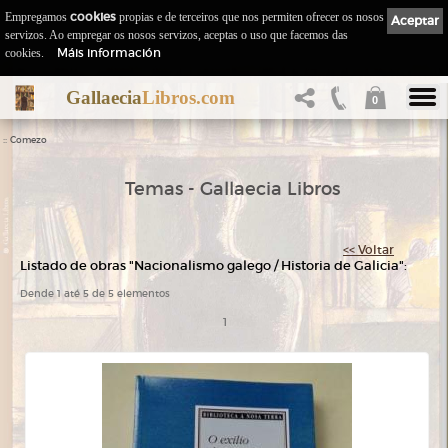
Empregamos
cookies
propias e de terceiros que nos permiten ofrecer os nosos
Aceptar
servizos. Ao empregar os nosos servizos, aceptas o uso que facemos das
Máis información
cookies.
Gallaecia
Libros.com
0
::
Comezo
Temas - Gallaecia Libros
<< Voltar
Listado de obras "Nacionalismo galego / Historia de Galicia":
Dende 1 até 5 de 5 elementos
1