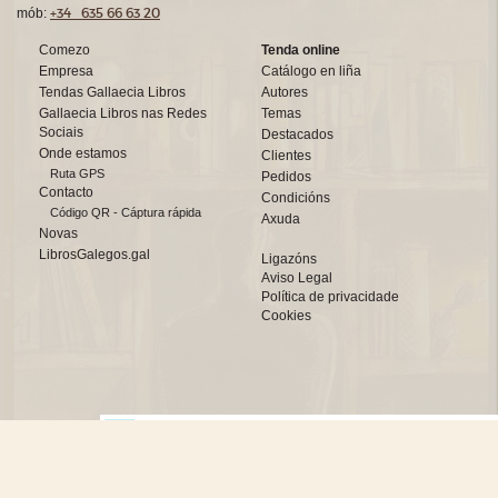
+34 635 66 63 20
mób:
Comezo
Tenda online
Empresa
Catálogo en liña
Tendas Gallaecia Libros
Autores
Gallaecia Libros nas Redes
Temas
Sociais
Destacados
Onde estamos
Clientes
Ruta GPS
Pedidos
Contacto
Condicións
Código QR - Cáptura rápida
Axuda
Novas
LibrosGalegos.gal
Ligazóns
Aviso Legal
Política de privacidade
Cookies
Deseño web:->
kantaronet - Deseño de páxinas web en Galicia