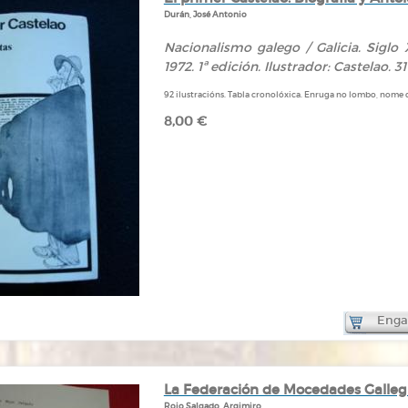
Durán, José Antonio
Nacionalismo galego / Galicia. Siglo 
1972. 1ª edición. Ilustrador: Castelao. 3
92 ilustracións. Tabla cronolóxica. Enruga no lombo, nome 
8,00 €
Engad
La Federación de Mocedades Gallegui
Rojo Salgado, Argimiro