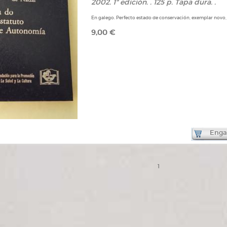
2002. 1ª edición. . 125 p. Tapa dura. .
En galego. Perfecto estado de conservación, exemplar novo, 
9,00 €
Engad
1