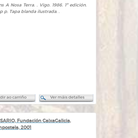
s A Nosa Terra. . Vigo. 1986. 1ª edición.
 p. Tapa blanda ilustrada. .
ir ao carriño
Ver máis detalles
RIO, Fundación CaixaGalicia,
postela, 2001