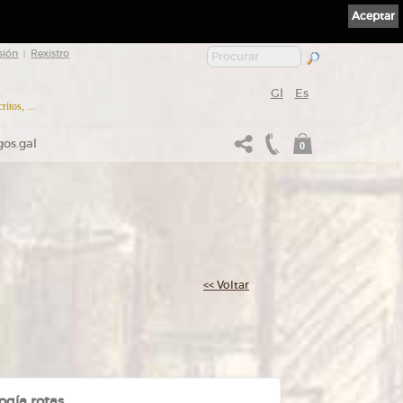
Aceptar
sión
Rexistro
|
Gl
Es
itos, ...
gos.gal
0
<< Voltar
ogía rotas