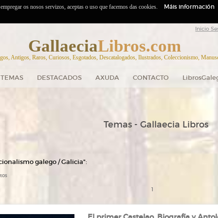
Máis información
o empregar os nosos servizos, aceptas o uso que facemos das cookies.
Inicio Se
Gallaecia
Libros.com
gos, Antigos, Raros, Curiosos, Esgotados, Descatalogados, Ilustrados, Coleccionismo, Manuscr
TEMAS
DESTACADOS
AXUDA
CONTACTO
LibrosGale
Temas - Gallaecia Libros
ionalismo galego / Galicia":
tos
1
El primer Castelao. Biografía y Antol