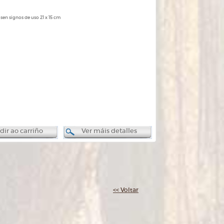
sen signos de uso 21 x 15 cm
ir ao carriño
Ver máis detalles
<< Voltar