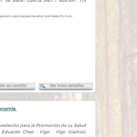
36. Sada - Galicia. 1987. 1ª edición. . 175
ietario, algunhas páxinas están subliñadas 21 x 14 cm
ir ao carriño
Ver máis detalles
tonomía
Fundación para la Promoción de La Salud
Eduardo Chao - Vigo. . Vigo (Galicia).