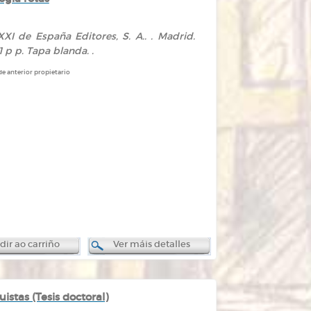
XXI de España Editores, S. A.. . Madrid.
11 p p. Tapa blanda. .
de anterior propietario
ir ao carriño
Ver máis detalles
stas (Tesis doctoral)