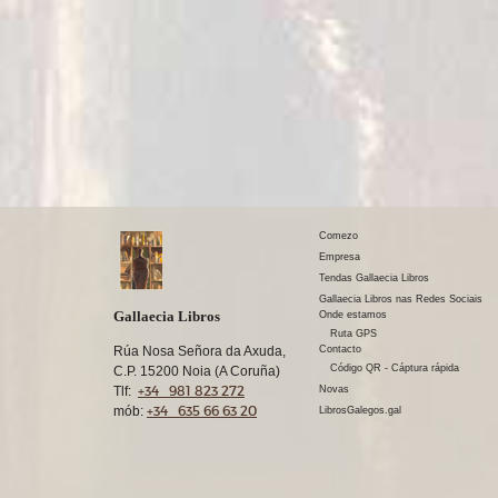
Comezo
Empresa
Tendas Gallaecia Libros
Gallaecia Libros nas Redes Sociais
Gallaecia Libros
Onde estamos
Ruta GPS
Rúa Nosa Señora da Axuda,
Contacto
Código QR - Cáptura rápida
C.P. 15200 Noia (A Coruña)
+34 981 823 272
Tlf:
Novas
+34 635 66 63 20
mób:
LibrosGalegos.gal