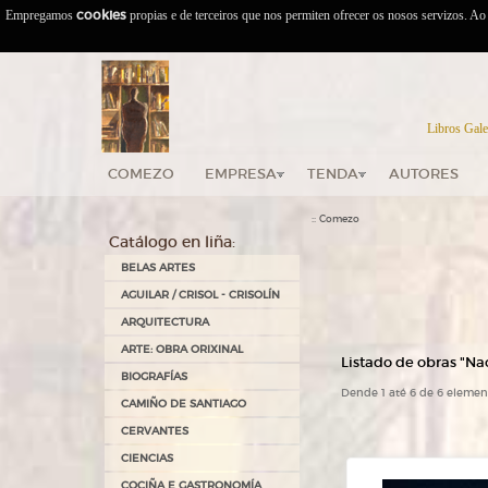
Empregamos
cookies
propias e de terceiros que nos permiten ofrecer os nosos servizos. A
Libros Gale
COMEZO
EMPRESA
TENDA
AUTORES
::
Comezo
Catálogo en liña:
BELAS ARTES
AGUILAR / CRISOL - CRISOLÍN
ARQUITECTURA
ARTE: OBRA ORIXINAL
Listado de obras "Nac
BIOGRAFÍAS
Dende 1 até 6 de 6 elemen
CAMIÑO DE SANTIAGO
CERVANTES
CIENCIAS
COCIÑA E GASTRONOMÍA