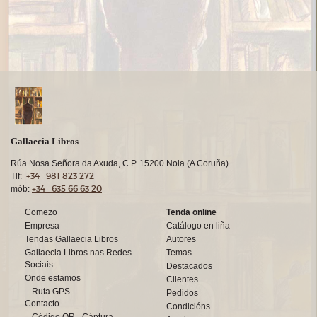
Gallaecia Libros
Rúa Nosa Señora da Axuda, C.P. 15200 Noia (A Coruña)
+34 981 823 272
Tlf:
+34 635 66 63 20
mób:
Comezo
Tenda online
Empresa
Catálogo en liña
Tendas Gallaecia Libros
Autores
Gallaecia Libros nas Redes
Temas
Sociais
Destacados
Onde estamos
Clientes
Ruta GPS
Pedidos
Contacto
Condicións