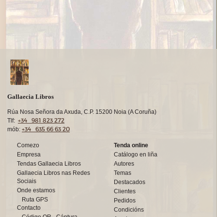
Gallaecia Libros
Rúa Nosa Señora da Axuda, C.P. 15200 Noia (A Coruña)
+34 981 823 272
Tlf:
+34 635 66 63 20
mób:
Comezo
Tenda online
Empresa
Catálogo en liña
Tendas Gallaecia Libros
Autores
Gallaecia Libros nas Redes
Temas
Sociais
Destacados
Onde estamos
Clientes
Ruta GPS
Pedidos
Contacto
Condicións