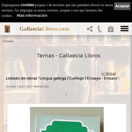
Empregamos
cookies
propias e de terceiros que nos permiten ofrecer os nosos
Aceptar
servizos. Ao empregar os nosos servizos, aceptas o uso que facemos das
Máis información
cookies.
Gallaecia
Libros.com
0
::
Comezo
Temas - Gallaecia Libros
<< Voltar
Listado de obras "Lingua galega / Gallego / Ensayo - Ensaio":
Dende 1 até 1 de 1 elementos
1