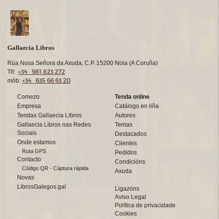
Gallaecia Libros
Rúa Nosa Señora da Axuda, C.P. 15200 Noia (A Coruña)
+34 981 823 272
Tlf:
+34 635 66 63 20
mób:
Comezo
Tenda online
Empresa
Catálogo en liña
Tendas Gallaecia Libros
Autores
Gallaecia Libros nas Redes
Temas
Sociais
Destacados
Onde estamos
Clientes
Ruta GPS
Pedidos
Contacto
Condicións
Código QR - Cáptura rápida
Axuda
Novas
LibrosGalegos.gal
Ligazóns
Aviso Legal
Política de privacidade
Cookies