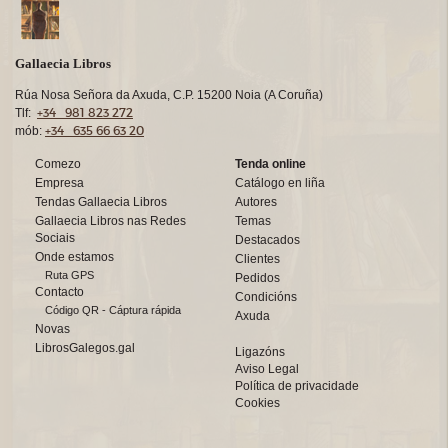
Gallaecia Libros
Rúa Nosa Señora da Axuda, C.P. 15200 Noia (A Coruña)
+34 981 823 272
Tlf:
+34 635 66 63 20
mób:
Comezo
Tenda online
Empresa
Catálogo en liña
Tendas Gallaecia Libros
Autores
Gallaecia Libros nas Redes
Temas
Sociais
Destacados
Onde estamos
Clientes
Ruta GPS
Pedidos
Contacto
Condicións
Código QR - Cáptura rápida
Axuda
Novas
LibrosGalegos.gal
Ligazóns
Aviso Legal
Política de privacidade
Cookies