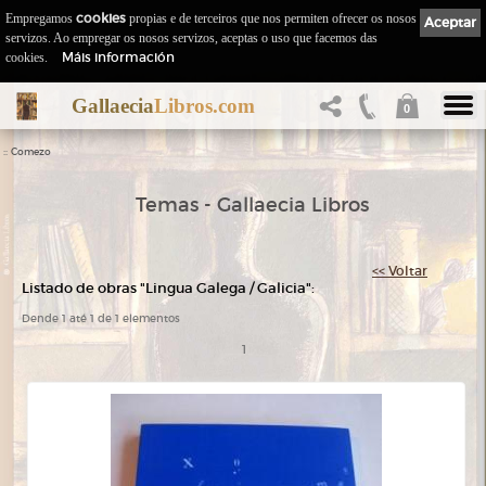
Empregamos
cookies
propias e de terceiros que nos permiten ofrecer os nosos
Aceptar
servizos. Ao empregar os nosos servizos, aceptas o uso que facemos das
Máis información
cookies.
Gallaecia
Libros.com
0
::
Comezo
Temas - Gallaecia Libros
<< Voltar
Listado de obras "Lingua Galega / Galicia":
Dende 1 até 1 de 1 elementos
1