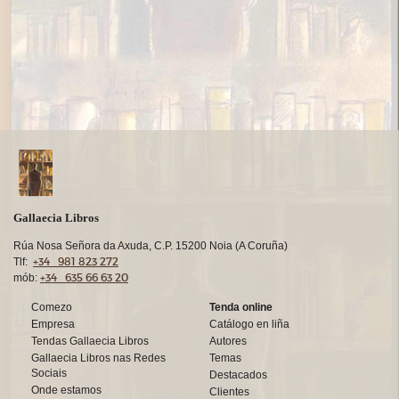
Gallaecia Libros
Rúa Nosa Señora da Axuda, C.P. 15200 Noia (A Coruña)
+34 981 823 272
Tlf:
+34 635 66 63 20
mób:
Comezo
Tenda online
Empresa
Catálogo en liña
Tendas Gallaecia Libros
Autores
Gallaecia Libros nas Redes
Temas
Sociais
Destacados
Onde estamos
Clientes