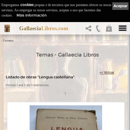
Empregamos
cookies
propias e de terceiros que nos permiten ofrecer os nosos
Aceptar
servizos. Ao empregar os nosos servizos, aceptas o uso que facemos das
Máis información
cookies.
Gallaecia
Libros.com
0
::
Comezo
Temas - Gallaecia Libros
<< Voltar
Listado de obras "Lengua castellana":
Dende 1 até 3 de 3 elementos
1