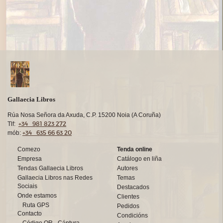
Gallaecia Libros
Rúa Nosa Señora da Axuda, C.P. 15200 Noia (A Coruña)
+34 981 823 272
Tlf:
+34 635 66 63 20
mób:
Comezo
Tenda online
Empresa
Catálogo en liña
Tendas Gallaecia Libros
Autores
Gallaecia Libros nas Redes
Temas
Sociais
Destacados
Onde estamos
Clientes
Ruta GPS
Pedidos
Contacto
Condicións