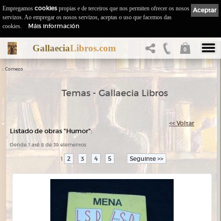
Empregamos
cookies
propias e de terceiros que nos permiten ofrecer os nosos
Aceptar
servizos. Ao empregar os nosos servizos, aceptas o uso que facemos das
Máis información
cookies.
Gallaecia
Libros.com
0
::
Comezo
Temas - Gallaecia Libros
<< Voltar
Listado de obras "Humor":
Dende 1 até 8 de 39 elementos
2
3
4
5
Seguinte >>
1