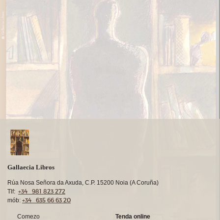
Gallaecia Libros
Rúa Nosa Señora da Axuda, C.P. 15200 Noia (A Coruña)
+34 981 823 272
Tlf:
+34 635 66 63 20
mób:
Comezo
Tenda online