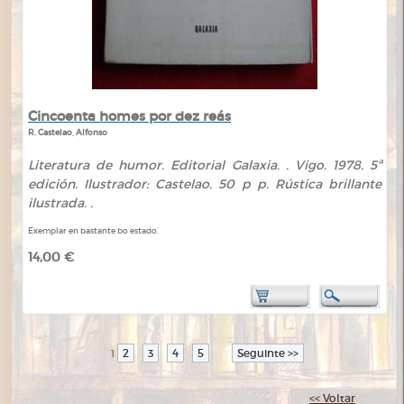
Cincoenta homes por dez reás
R. Castelao, Alfonso
Literatura de humor. Editorial Galaxia. . Vigo. 1978. 5ª
edición. Ilustrador: Castelao. 50 p p. Rústica brillante
ilustrada. .
Exemplar en bastante bo estado.
14,00 €
2
3
4
5
Seguinte >>
1
<< Voltar