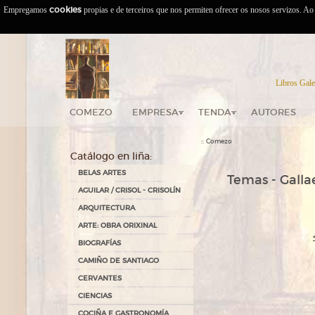
Empregamos
cookies
propias e de terceiros que nos permiten ofrecer os nosos servizos. A
Libros Gale
COMEZO
EMPRESA
TENDA
AUTORES
::
Comezo
Catálogo en liña:
BELAS ARTES
Temas - Gallae
AGUILAR / CRISOL - CRISOLÍN
ARQUITECTURA
ARTE: OBRA ORIXINAL
BIOGRAFÍAS
CAMIÑO DE SANTIAGO
CERVANTES
CIENCIAS
COCIÑA E GASTRONOMÍA