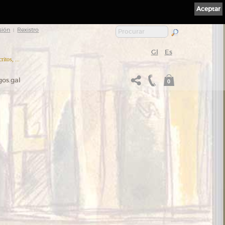
Aceptar
sión
Rexistro
|
Gl
Es
itos, ...
gos.gal
0