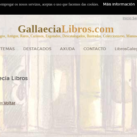
Máis información
o empregar os nosos servizos, aceptas o uso que facemos das cookies.
Inicio Se
Gallaecia
Libros.com
gos, Antigos, Raros, Curiosos, Esgotados, Descatalogados, Ilustrados, Coleccionismo, Manuscr
TEMAS
DESTACADOS
AXUDA
CONTACTO
LibrosGale
cia Libros
<< Voltar