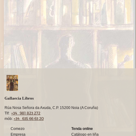
Gallaecia Libros
Rúa Nosa Señora da Axuda, C.P. 15200 Noia (A Coruña)
+34 981 823 272
Tlf:
+34 635 66 63 20
mób:
Comezo
Tenda online
Empresa
Catálogo en liña