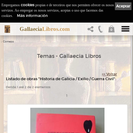
Empregamos
cookies
propias e de terceiros que nos permiten ofrecer os nosos
Aceptar
servizos. Ao empregar os nosos servizos, aceptas o uso que facemos das
Máis información
cookies.
Gallaecia
Libros.com
0
::
Comezo
Temas - Gallaecia Libros
<< Voltar
Listado de obras "Historia de Galicia / Exilio / Guerra Civil":
Dende 1 até 2 de 2 elementos
1