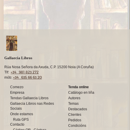
Gallaecia Libros
Rúa Nosa Señora da Axuda, C.P. 15200 Noia (A Coruña)
+34 981 823 272
Tlf:
+34 635 66 63 20
mób:
Comezo
Tenda online
Empresa
Catálogo en liña
Tendas Gallaecia Libros
Autores
Gallaecia Libros nas Redes
Temas
Sociais
Destacados
Onde estamos
Clientes
Ruta GPS
Pedidos
Contacto
Condicións