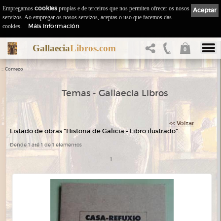
Empregamos
cookies
propias e de terceiros que nos permiten ofrecer os nosos
Aceptar
servizos. Ao empregar os nosos servizos, aceptas o uso que facemos das
Máis información
cookies.
Gallaecia
Libros.com
0
::
Comezo
Temas - Gallaecia Libros
<< Voltar
Listado de obras "Historia de Galicia - Libro ilustrado":
Dende 1 até 1 de 1 elementos
1