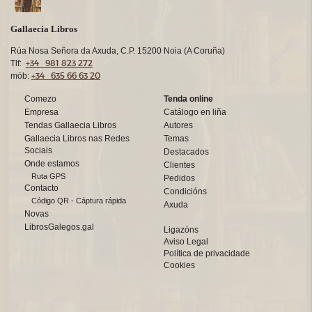
Gallaecia Libros
Rúa Nosa Señora da Axuda, C.P. 15200 Noia (A Coruña)
+34 981 823 272
Tlf:
+34 635 66 63 20
mób:
Comezo
Tenda online
Empresa
Catálogo en liña
Tendas Gallaecia Libros
Autores
Gallaecia Libros nas Redes
Temas
Sociais
Destacados
Onde estamos
Clientes
Ruta GPS
Pedidos
Contacto
Condicións
Código QR - Cáptura rápida
Axuda
Novas
LibrosGalegos.gal
Ligazóns
Aviso Legal
Política de privacidade
Cookies