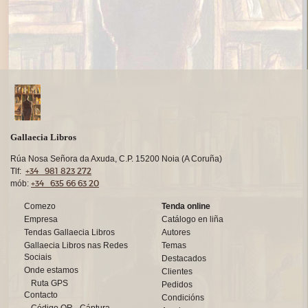
Gallaecia Libros
Rúa Nosa Señora da Axuda, C.P. 15200 Noia (A Coruña)
+34 981 823 272
Tlf:
+34 635 66 63 20
mób:
Comezo
Tenda online
Empresa
Catálogo en liña
Tendas Gallaecia Libros
Autores
Gallaecia Libros nas Redes
Temas
Sociais
Destacados
Onde estamos
Clientes
Ruta GPS
Pedidos
Contacto
Condicións