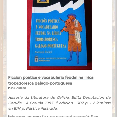
Ficción poética e vocabulario feudal na lírica
trobadoresca galego-portuguesa
Pichel, Antonio
Historia da Literatura de Galicia. Edita Deputación da
Coruña. . A Coruña. 1987. 1ª edición. . 307 p. + 2 láminas
en B/N p. Rústica ilustrada. .
Perfecto estado de conservación, exemplar novo, sen signos de uso 24 x 16 cm