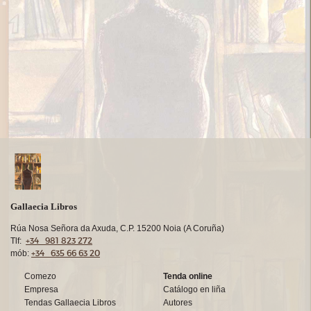
Gallaecia Libros
Rúa Nosa Señora da Axuda, C.P. 15200 Noia (A Coruña)
+34 981 823 272
Tlf:
+34 635 66 63 20
mób:
Comezo
Tenda online
Empresa
Catálogo en liña
Tendas Gallaecia Libros
Autores