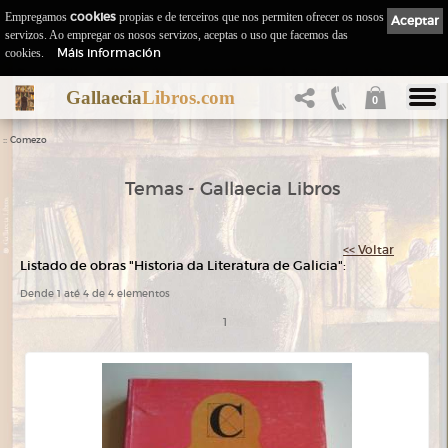
Empregamos
cookies
propias e de terceiros que nos permiten ofrecer os nosos
Aceptar
servizos. Ao empregar os nosos servizos, aceptas o uso que facemos das
Máis información
cookies.
Gallaecia
Libros.com
0
::
Comezo
Temas - Gallaecia Libros
<< Voltar
Listado de obras "Historia da Literatura de Galicia":
Dende 1 até 4 de 4 elementos
1