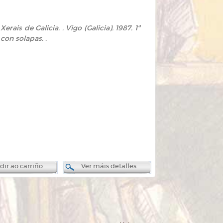
erais de Galicia. . Vigo (Galicia). 1987. 1ª
con solapas. .
ir ao carriño
Ver máis detalles