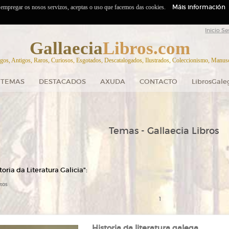
Máis información
o empregar os nosos servizos, aceptas o uso que facemos das cookies.
Inicio Se
Gallaecia
Libros.com
gos, Antigos, Raros, Curiosos, Esgotados, Descatalogados, Ilustrados, Coleccionismo, Manuscr
TEMAS
DESTACADOS
AXUDA
CONTACTO
LibrosGale
Temas - Gallaecia Libros
oria da Literatura Galicia":
tos
1
Historia da literatura galega