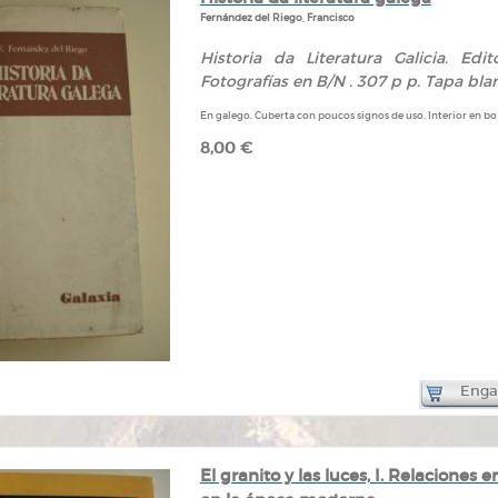
Fernández del Riego, Francisco
Historia da Literatura Galicia. Edito
Fotografías en B/N . 307 p p. Tapa blan
En galego. Cuberta con poucos signos de uso. Interior en bo
8,00 €
Engad
El granito y las luces, I. Relaciones e