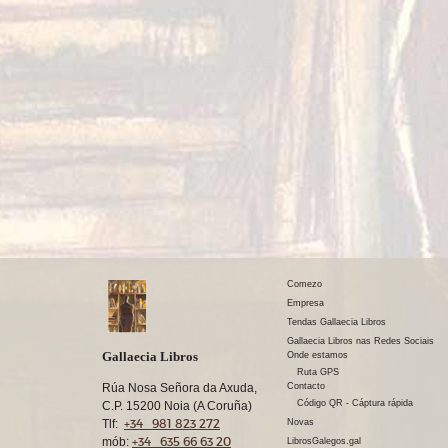
Comezo
Empresa
Tendas Gallaecia Libros
Gallaecia Libros nas Redes Sociais
Gallaecia Libros
Onde estamos
Ruta GPS
Rúa Nosa Señora da Axuda,
Contacto
Código QR - Cáptura rápida
C.P. 15200 Noia (A Coruña)
+34 981 823 272
Tlf:
Novas
+34 635 66 63 20
mób:
LibrosGalegos.gal