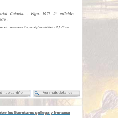
rial Galaxia. . Vigo. 1971. 2ª edición.
da. .
 estado de conservación, con algúns subliñados 18,5 x 12 cm
ir ao carriño
Ver máis detalles
ntre las literaturas gallega y francesa