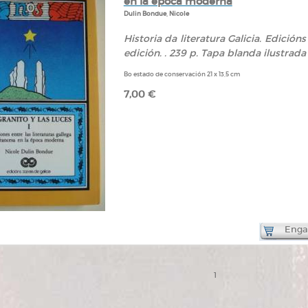
en la época moderna
Dulin Bondue, Nicole
Historia da literatura Galicia. Edicións X
edición. . 239 p. Tapa blanda ilustrada 
Bo estado de conservación 21 x 13,5 cm
7,00 €
Engad
1