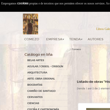
Empregamos
cookies
propias e de terceiros que nos permiten ofrecer os nosos servizos. A
Libros Gale
COMEZO
EMPRESA
TENDA
AUTORES
::
Comezo
Catálogo en liña:
BELAS ARTES
AGUILAR / CRISOL - CRISOLÍN
ARQUITECTURA
ARTE: OBRA ORIXINAL
Listado de obras "Hist
BIOGRAFÍAS
Dende 1 até 2 de 2 elemen
CAMIÑO DE SANTIAGO
CERVANTES
CIENCIAS
COCIÑA E GASTRONOMÍA