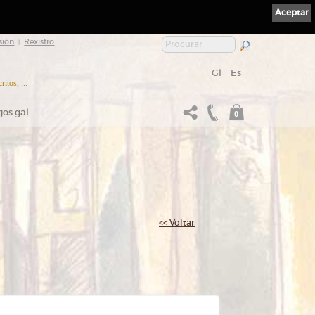
Aceptar
sión
Rexistro
|
Gl
Es
itos, ...
gos.gal
0
<< Voltar