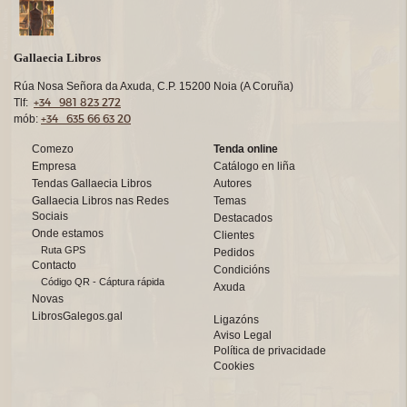
Gallaecia Libros
Rúa Nosa Señora da Axuda, C.P. 15200 Noia (A Coruña)
+34 981 823 272
Tlf:
+34 635 66 63 20
mób:
Comezo
Tenda online
Empresa
Catálogo en liña
Tendas Gallaecia Libros
Autores
Gallaecia Libros nas Redes
Temas
Sociais
Destacados
Onde estamos
Clientes
Ruta GPS
Pedidos
Contacto
Condicións
Código QR - Cáptura rápida
Axuda
Novas
LibrosGalegos.gal
Ligazóns
Aviso Legal
Política de privacidade
Cookies