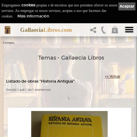
Empregamos
cookies
propias e de terceiros que nos permiten ofrecer os nosos
Aceptar
servizos. Ao empregar os nosos servizos, aceptas o uso que facemos das
Máis información
cookies.
Gallaecia
Libros.com
0
::
Comezo
Temas - Gallaecia Libros
<< Voltar
Listado de obras "Historia Antigua":
Dende 1 até 1 de 1 elementos
1