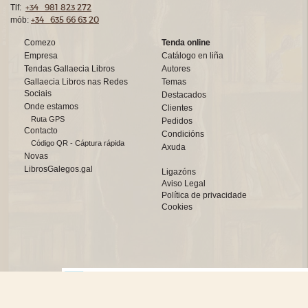
+34 981 823 272
Tlf:
+34 635 66 63 20
mób:
Comezo
Tenda online
Empresa
Catálogo en liña
Tendas Gallaecia Libros
Autores
Gallaecia Libros nas Redes
Temas
Sociais
Destacados
Onde estamos
Clientes
Ruta GPS
Pedidos
Contacto
Condicións
Código QR - Cáptura rápida
Axuda
Novas
LibrosGalegos.gal
Ligazóns
Aviso Legal
Política de privacidade
Cookies