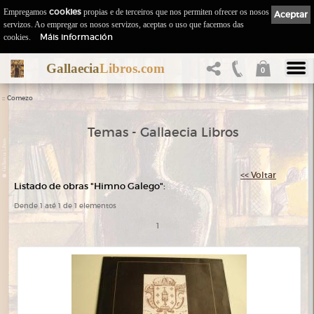
Empregamos
cookies
propias e de terceiros que nos permiten ofrecer os nosos
Aceptar
servizos. Ao empregar os nosos servizos, aceptas o uso que facemos das
Máis información
cookies.
Gallaecia
Libros.com
0
::
Comezo
Temas - Gallaecia Libros
<< Voltar
Listado de obras "Himno Galego":
Dende 1 até 1 de 1 elementos
1