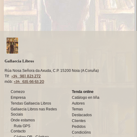
Gallaecia Libros
Rúa Nosa Señora da Axuda, C.P. 15200 Noia (A Coruña)
+34 981 823 272
Tlf:
+34 635 66 63 20
mób:
Comezo
Tenda online
Empresa
Catálogo en liña
Tendas Gallaecia Libros
Autores
Gallaecia Libros nas Redes
Temas
Sociais
Destacados
Onde estamos
Clientes
Ruta GPS
Pedidos
Contacto
Condicións