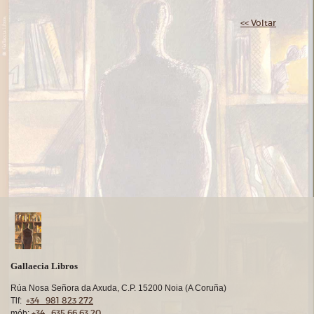
<< Voltar
Gallaecia Libros
Rúa Nosa Señora da Axuda, C.P. 15200 Noia (A Coruña)
+34 981 823 272
Tlf:
+34 635 66 63 20
mób: