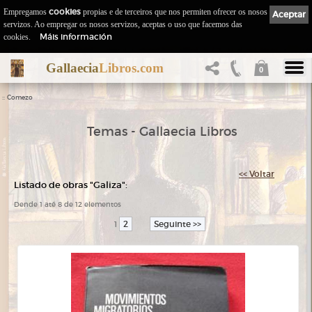
Empregamos
cookies
propias e de terceiros que nos permiten ofrecer os nosos
Aceptar
servizos. Ao empregar os nosos servizos, aceptas o uso que facemos das
Máis información
cookies.
Gallaecia
Libros.com
0
::
Comezo
Temas - Gallaecia Libros
<< Voltar
Listado de obras "Galiza":
Dende 1 até 8 de 12 elementos
2
Seguinte >>
1