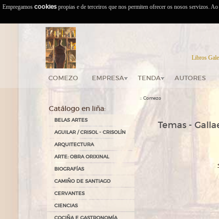
Empregamos
cookies
propias e de terceiros que nos permiten ofrecer os nosos servizos. A
Libros Gale
COMEZO
EMPRESA
TENDA
AUTORES
::
Comezo
Catálogo en liña:
BELAS ARTES
Temas - Gallae
AGUILAR / CRISOL - CRISOLÍN
ARQUITECTURA
ARTE: OBRA ORIXINAL
BIOGRAFÍAS
CAMIÑO DE SANTIAGO
CERVANTES
CIENCIAS
COCIÑA E GASTRONOMÍA