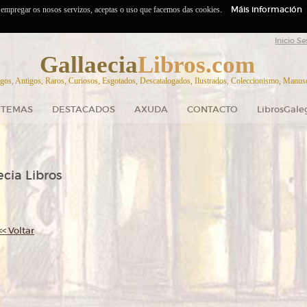
Máis información
o empregar os nosos servizos, aceptas o uso que facemos das cookies.
Inicio Se
Gallaecia
Libros.com
gos, Antigos, Raros, Curiosos, Esgotados, Descatalogados, Ilustrados, Coleccionismo, Manuscr
TEMAS
DESTACADOS
AXUDA
CONTACTO
LibrosGale
cia Libros
<< Voltar