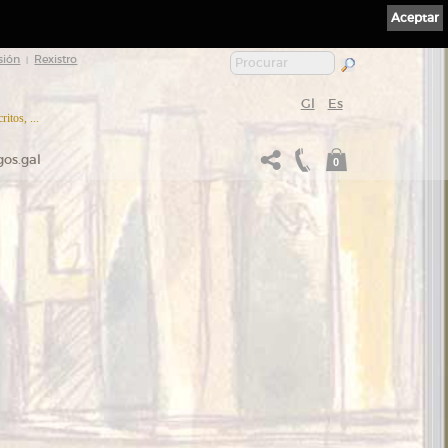
Aceptar
sión
Rexistro
|
Gl
Es
itos, ...
gos.gal
0